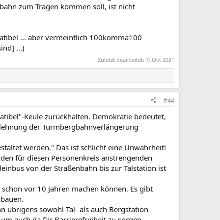
bahn zum Tragen kommen soll, ist nicht
atibel ... aber vermeintlich 100komma100
d] ...)
Zuletzt bearbeitet:
7. Okt 2021
#44
tibel"-Keule zurückhalten. Demokratie bedeutet,
 Ablehnung der Turmbergbahnverlängerung
altet werden." Das ist schlicht eine Unwahrheit!
n den für diesen Personenkreis anstrengenden
leinbus von der Straßenbahn bis zur Talstation ist
h schon vor 10 Jahren machen können. Es gibt
ubauen.
n übrigens sowohl Tal- als auch Bergstation
um auch da für Barrierefreiheit zu sorgen.