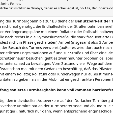
 keine Feinde.
rmliche rücksichtslose Nimbys, denen es scheißegal ist, ob Alte, Behindert
ng der Turmbergbahn bis zur B3 diene der
Benutzbarkeit der 
h nicht mal genötigt, die Endhaltestelle der Straßenbahn barrier
g der Verlängerungspläne mit einem Rollator oder Rollstuhl hal
ße nach rechts in die Gymnasiumstraße, die stark frequentierte
indest nicht in Phase geschalteten) Ampel (insgesamt also 3 Amp
n der Besuch des Turmes verwehrt (außer es wird dort auch noch 
er etlichen Engesituationen auf und zur Straße und über eine Rie
„Schützenhaus“ besuchen, geht es zwar hinunter problemlos, aber 
nunterschied zu bewältigen. Vom Zustand vieler Wege auf dem T
chaftsrat schon mal mit dem Gedanken beschäftigt, daß das Pflaste
it einem Rollator, Rollstuhl oder Kinderwagen nur äußerst mühsel
ritäten zu geben, als in der Mobilität eingeschränkten Personen 
fang sanierte Turmbergbahn kann vollkommen barrierefre
ndig, den individuellen Autoverkehr auf den Durlacher Turmberg d
Parkverbote unmittelbar an der Turmbergterrasse und ab und zu e
günstiger), natürlich nur dann, wenn entsprechend engmaschige