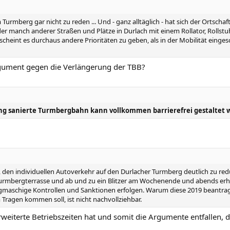
urmberg gar nicht zu reden ... Und - ganz alltäglich - hat sich der Ortsch
oder manch anderer Straßen und Plätze in Durlach mit einem Rollator, Rolls
r scheint es durchaus andere Prioritäten zu geben, als in der Mobilität eing
rgument gegen die Verlängerung der TBB?
ng sanierte Turmbergbahn kann vollkommen barrierefrei gestaltet
g, den individuellen Autoverkehr auf den Durlacher Turmberg deutlich zu red
urmbergterrasse und ab und zu ein Blitzer am Wochenende und abends erheb
maschige Kontrollen und Sanktionen erfolgen. Warum diese 2019 beantrag
ragen kommen soll, ist nicht nachvollziehbar.
erweiterte Betriebszeiten hat und somit die Argumente entfallen, 