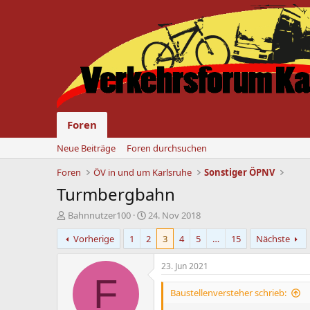
Foren
Neue Beiträge
Foren durchsuchen
Foren
ÖV in und um Karlsruhe
Sonstiger ÖPNV
Turmbergbahn
E
E
Bahnnutzer100
24. Nov 2018
r
r
Vorherige
1
2
3
4
5
…
15
Nächste
s
s
t
t
e
e
23. Jun 2021
l
l
F
l
l
Baustellenversteher schrieb:
e
t