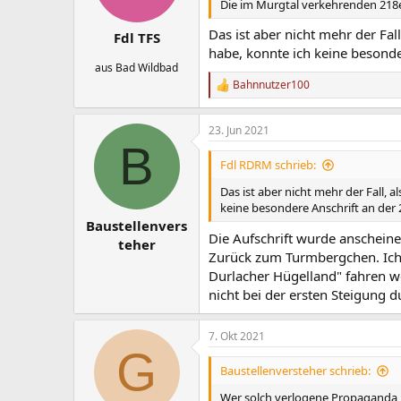
Die im Murgtal verkehrenden 218er
r
a
m
Das ist aber nicht mehr der Fa
Fdl TFS
habe, konnte ich keine besonde
aus Bad Wildbad
Bahnnutzer100
R
e
a
23. Jun 2021
k
B
t
i
Fdl RDRM schrieb:
o
n
Das ist aber nicht mehr der Fall,
e
keine besondere Anschrift an der
n
Baustellenvers
:
Die Aufschrift wurde anscheinen
teher
Zurück zum Turmbergchen. Ich k
Durlacher Hügelland" fahren we
nicht bei der ersten Steigung 
7. Okt 2021
G
Baustellenversteher schrieb:
Wer solch verlogene Propaganda nö