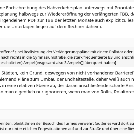
ine Fortschreibung des Nahverkehrsplan unterwegs mit Prioritäten
tplanung halbwegs zur Wiedereröffnung der verlängerten TBB, da
n irgendeinem PDF zur TBB der letzten Monate auch explizit zu le
er die Unterlagen liegen auf dem Rechner daheim.
roffene*r, bei Realisierung der Verlängerungspläne mit einem Rollator od
nach rechts in die Gymnasiumstraße, die stark frequentierte B3 und anschl
 geschalteten) Ampel (insgesamt also 3 Ampeln)] überquert haben]
 Städten, kein Grund, deswegen von nicht vorhandener Barrierefr
emand Pläne zum Umbau der Endhaltestelle, daher weiß auch nie
as in eine relativen Ebene ab, der daran anschließende scharfe Ans
kann man eigentlich nur ignorieren, wenn man von Rollis, Rolalto
önnten, bleibt Ihnen der Besuch des Turmes verwehrt (außer es wird dort a
t nur unter etlichen Engesituationen auf und zur Straße und über eine Ries