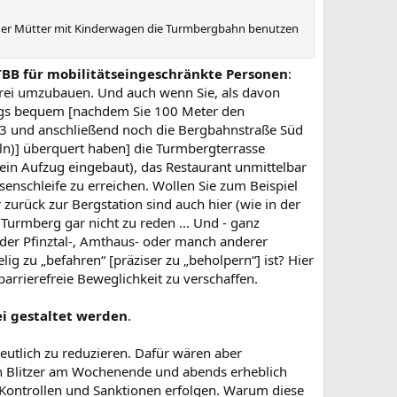
e oder Mütter mit Kinderwagen die Turmbergbahn benutzen
TBB für mobilitätseingeschränkte Personen
:
efrei umzubauen. Und auch wenn Sie, als davon
bwegs bequem [nachdem Sie 100 Meter den
 B3 und anschließend noch die Bergbahnstraße Süd
eln)] überquert haben] die Turmbergterrasse
ein Aufzug eingebaut), das Restaurant unmittelbar
senschleife zu erreichen. Wollen Sie zum Beispiel
zurück zur Bergstation sind auch hier (wie in der
urmberg gar nicht zu reden ... Und - ganz
r der Pfinztal-, Amthaus- oder manch anderer
ig zu „befahren“ [präziser zu „beholpern“] ist? Hier
barrierefreie Beweglichkeit zu verschaffen.
i gestaltet werden
.
eutlich zu reduzieren. Dafür wären aber
in Blitzer am Wochenende und abends erheblich
 Kontrollen und Sanktionen erfolgen. Warum diese