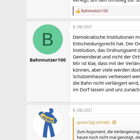
Bahnnutzer100
R
e
a
8. Okt 2021
k
B
t
Demokratische Institutionen mü
i
o
Entscheidungsrecht hat. Der Or
n
Institution, das Ordnungsamt d
e
Gemeinderat und nicht der Orts
n
Bahnnutzer100
Mir ist klar, dass mit der Ve
:
können, aber viele werden doch
Schützenhauses verbessert wer
die Bahn nicht verlängert wird
im Dorf lassen und uns zunäch
8. Okt 2021
gutenTag schrieb:
Zum Argument, die Verlängerung 
heute noch nicht mal genötigt, di