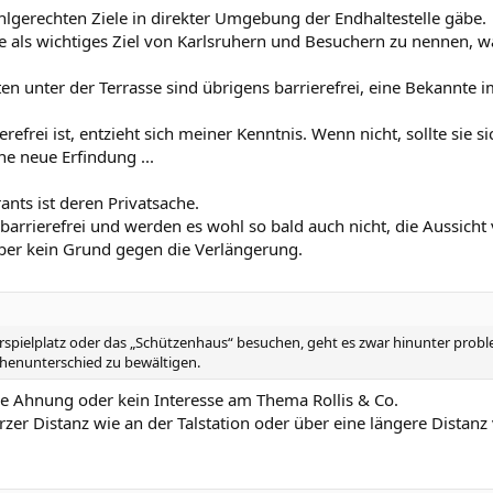
uhlgerechten Ziele in direkter Umgebung der Endhaltestelle gäbe.
e als wichtiges Ziel von Karlsruhern und Besuchern zu nennen, war
n unter der Terrasse sind übrigens barrierefrei, eine Bekannte im 
erefrei ist, entzieht sich meiner Kenntnis. Wenn nicht, sollte sie
ne neue Erfindung ...
ants ist deren Privatsache.
 barrierefrei und werden es wohl so bald auch nicht, die Aussicht
aber kein Grund gegen die Verlängerung.
rspielplatz oder das „Schützenhaus“ besuchen, geht es zwar hinunter problem
henunterschied zu bewältigen.
e Ahnung oder kein Interesse am Thema Rollis & Co.
er Distanz wie an der Talstation oder über eine längere Distanz 