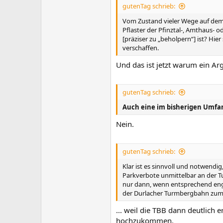
gutenTag schrieb:
Vom Zustand vieler Wege auf dem T
Pflaster der Pfinztal-, Amthaus- 
[präziser zu „beholpern“] ist? Hie
verschaffen.
Und das ist jetzt warum ein A
gutenTag schrieb:
Auch eine im bisherigen Umfa
Nein.
gutenTag schrieb:
Klar ist es sinnvoll und notwendi
Parkverbote unmittelbar an der T
nur dann, wenn entsprechend eng
der Durlacher Turmbergbahn zum T
... weil die TBB dann deutlich 
hochzukommen.