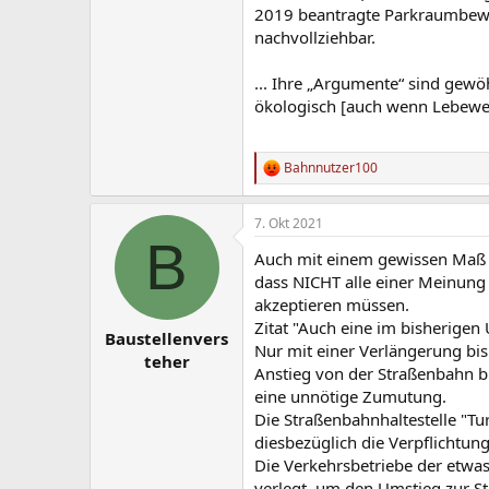
2019 beantragte Parkraumbewir
nachvollziehbar.
... Ihre „Argumente“ sind gew
ökologisch [auch wenn Lebewes
Bahnnutzer100
R
e
a
7. Okt 2021
k
B
t
Auch mit einem gewissen Maß a
i
o
dass NICHT alle einer Meinung
n
akzeptieren müssen.
e
Zitat "Auch eine im bisherigen
n
Baustellenvers
Nur mit einer Verlängerung bis
:
teher
Anstieg von der Straßenbahn bis
eine unnötige Zumutung.
Die Straßenbahnhaltestelle "Tu
diesbezüglich die Verpflichtung
Die Verkehrsbetriebe der etwas
verlegt, um den Umstieg zur St