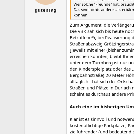
Wer solche "Freunde" hat, braucht
Das sind nichts anderes als erbä
gutenTag
können.
Zum Argument, die Verlängeru
Die VBK sah sich bis heute noc
Betroffene*r, bei Realisierun
Straßenabzweig Grötzingerstra
[jeweils mit einer (bisher zum
erreichen könnten, bleibt Ihne
unter dem Turmberg ist nur unt
den Kinderspielplatz oder das 
Bergbahnstraße) 20 Meter Höhe
alltäglich - hat sich der Orts
Straßen und Plätze in Durlach m
scheint es durchaus andere Prio
Auch eine im bisherigen Um
Klar ist es sinnvoll und notwe
kostenpflichtige Parkplätze, 
zielführender (und bedeutend 