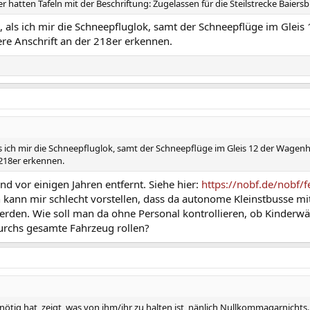
 hatten Tafeln mit der Beschriftung: Zugelassen für die Steilstrecke Baiers
ll, als ich mir die Schneepfluglok, samt der Schneepflüge im Gle
re Anschrift an der 218er erkennen.
 als ich mir die Schneepfluglok, samt der Schneepflüge im Gleis 12 der Wage
 218er erkennen.
d vor einigen Jahren entfernt. Siehe hier:
https://nobf.de/nobf/
ann mir schlecht vorstellen, dass da autonome Kleinstbusse mit 
rden. Wie soll man da ohne Personal kontrollieren, ob Kinderwäge
durchs gesamte Fahrzeug rollen?
tig hat, zeigt, was von ihm/ihr zu halten ist, nänlich Nullkommagarnichts.