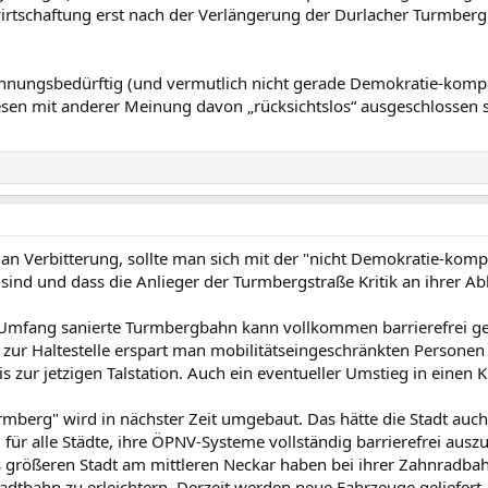
tschaftung erst nach der Verlängerung der Durlacher Turmberg
öhnungsbedürftig (und vermutlich nicht gerade Demokratie-komp
en mit anderer Meinung davon „rücksichtslos“ ausgeschlossen sin
n Verbitterung, sollte man sich mit der "nicht Demokratie-kompa
 sind und dass die Anlieger der Turmbergstraße Kritik an ihrer
 Umfang sanierte Turmbergbahn kann vollkommen barrierefrei gest
 zur Haltestelle erspart man mobilitätseingeschränkten Persone
 zur jetzigen Talstation. Auch ein eventueller Umstieg in einen K
rmberg" wird in nächster Zeit umgebaut. Das hätte die Stadt auc
 für alle Städte, ihre ÖPNV-Systeme vollständig barrierefrei ausz
 größeren Stadt am mittleren Neckar haben bei ihrer Zahnradbah
adtbahn zu erleichtern. Derzeit werden neue Fahrzeuge geliefert, 