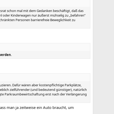
aftsrat schon mal mit dem Gedanken beschäftigt, daß das
tuhl oder Kinderwagen nur äußerst mühselig zu „befahren“
eschränkten Personen barrierefreie Beweglichkeit zu
 werden
.
uzieren. Dafür wären aber kostenpflichtige Parkplätze,
lich zielführender (und bedeutend günstiger), natürlich
te Parkraumbewirtschaftung erst nach der Verlängerung
dass man ja zeitweise ein Auto braucht, um