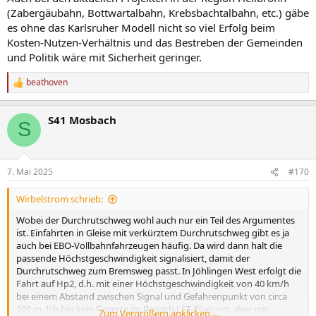
(Zabergäubahn, Bottwartalbahn, Krebsbachtalbahn, etc.) gäbe
es ohne das Karlsruher Modell nicht so viel Erfolg beim
Kosten-Nutzen-Verhältnis und das Bestreben der Gemeinden
und Politik wäre mit Sicherheit geringer.
beathoven
R
e
a
S41 Mosbach
k
S
t
i
o
n
7. Mai 2025
#170
e
n
Wirbelstrom schrieb:
:
Wobei der Durchrutschweg wohl auch nur ein Teil des Argumentes
ist. Einfahrten in Gleise mit verkürztem Durchrutschweg gibt es ja
auch bei EBO-Vollbahnfahrzeugen häufig. Da wird dann halt die
passende Höchstgeschwindigkeit signalisiert, damit der
Durchrutschweg zum Bremsweg passt. In Jöhlingen West erfolgt die
Fahrt auf Hp2, d.h. mit einer Höchstgeschwindigkeit von 40 km/h
bei einem Abstand zwischen Signal und Gefahrenpunkt von circa
100 m. Ich bin kein Experte im Bereich LST-Planung, aber mir
Zum Vergrößern anklicken....