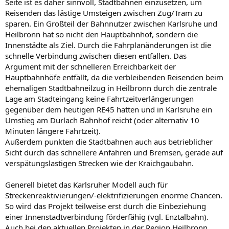
aber auf Grund der Fahrzeuganzahl realistisch betrachtet nur auf
Seite ist es daher sinnvoll, Stadtbahnen einzusetzen, um
wenigen ausgewählten Verbindungen angeboten wird, Standard ist
Reisenden das lästige Umsteigen zwischen Zug/Tram zu
Doppeltraktion, da wären maximal 200 Sitzplätze ohne WC möglich.
sparen. Ein Großteil der Bahnnutzer zwischen Karlsruhe und
Damit hat schon ein 5-teiliger Alstom Coradia Continental eine
Heilbronn hat so nicht den Hauptbahnhof, sondern die
deutlich höhere Sitzplatzkapazität trotz 2 WC.
Innenstädte als Ziel. Durch die Fahrplanänderungen ist die
schnelle Verbindung zwischen diesen entfallen. Das
Es gibt ja auch Gründe, warum mit Inbetriebnahme des Tunnel
Rastatt, voraussichtlich Ende 2026, die S8 nur noch bis Forbach
Argument mit der schnelleren Erreichbarkeit der
(Schwarzwald) fahren soll und die S7 auf Baden-Baden eingekürzt
Hauptbahnhöfe entfällt, da die verbleibenden Reisenden beim
werden soll. Dafür gibt es entsprechende Taktausweitungen und
ehemaligen Stadtbahneilzug in Heilbronn durch die zentrale
Linienverlängerungen bei den Linien RE 40, RB 41 und RB 44.
Lage am Stadteingang keine Fahrtzeitverlängerungen
gegenüber dem heutigen RE45 hatten und in Karlsruhe ein
Umstieg am Durlach Bahnhof reicht (oder alternativ 10
Minuten längere Fahrtzeit).
Außerdem punkten die Stadtbahnen auch aus betrieblicher
Sicht durch das schnellere Anfahren und Bremsen, gerade auf
verspätungslastigen Strecken wie der Kraichgaubahn.
Generell bietet das Karlsruher Modell auch für
Streckenreaktivierungen/-elektrifizierungen enorme Chancen.
So wird das Projekt teilweise erst durch die Einbeziehung
einer Innenstadtverbindung förderfähig (vgl. Enztalbahn).
Auch bei den aktuellen Projekten in der Region Heilbronn