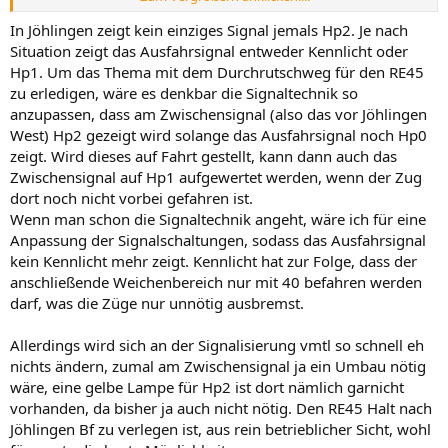
erscheinen die 100 m bei 40 km/h durchaus ausreichend zu sein,
auch bei Fahrzeugen mit EBO-Bremsverzögerung.
In Jöhlingen zeigt kein einziges Signal jemals Hp2. Je nach
Vermutlich hat bei der Projektierung auch der Bahnübergang
Situation zeigt das Ausfahrsignal entweder Kennlicht oder
Leonorenweg eine Rolle gespielt, denn der Abstand zwischen
Hp1. Um das Thema mit dem Durchrutschweg für den RE45
Bahnübergang und Ausfahrtsignal beträgt nur etwas mehr als 120
zu erledigen, wäre es denkbar die Signaltechnik so
m. Würde da nun ein längerer Zug einfahren und müsste am
anzupassen, dass am Zwischensignal (also das vor Jöhlingen
haltzeigenden Ausfahrtsignal warten, würde der Bahnübergang
West) Hp2 gezeigt wird solange das Ausfahrsignal noch Hp0
minutenlang blockiert. Das verhindert man mit der aktuellen
Schaltung. Als 1994 das Kreuzungsgleis in Jöhlingen in Betrieb ging,
zeigt. Wird dieses auf Fahrt gestellt, kann dann auch das
hielten die Regionalbahnen ohnehin am Bahnhof Jöhlingen und
Zwischensignal auf Hp1 aufgewertet werden, wenn der Zug
nicht Jöhlingen West. Am Bahnhof Jöhlingen endete ja seinerzeit
dort noch nicht vorbei gefahren ist.
das Kreuzungsgleis und es gab eine signaltechnische Lösung
Wenn man schon die Signaltechnik angeht, wäre ich für eine
analog der Situation in Jöhlingen West. Der Durchrutschweg war
Anpassung der Signalschaltungen, sodass das Ausfahrsignal
noch deutlich kürzer. Ob damals die Regionalbahnen bis zum
kein Kennlicht mehr zeigt. Kennlicht hat zur Folge, dass der
Bahnsteig vorziehen konnten, weiß ich nicht (mehr).
anschließende Weichenbereich nur mit 40 befahren werden
darf, was die Züge nur unnötig ausbremst.
Allerdings wird sich an der Signalisierung vmtl so schnell eh
nichts ändern, zumal am Zwischensignal ja ein Umbau nötig
wäre, eine gelbe Lampe für Hp2 ist dort nämlich garnicht
vorhanden, da bisher ja auch nicht nötig. Den RE45 Halt nach
Jöhlingen Bf zu verlegen ist, aus rein betrieblicher Sicht, wohl