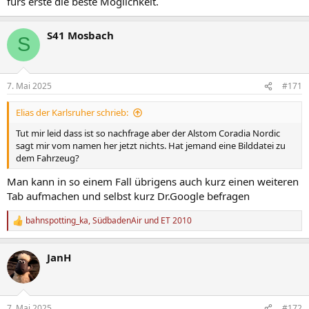
fürs erste die beste Möglichkeit.
S41 Mosbach
S
7. Mai 2025
#171
Elias der Karlsruher schrieb:
Tut mir leid dass ist so nachfrage aber der Alstom Coradia Nordic
sagt mir vom namen her jetzt nichts. Hat jemand eine Bilddatei zu
dem Fahrzeug?
Man kann in so einem Fall übrigens auch kurz einen weiteren
Tab aufmachen und selbst kurz Dr.Google befragen
bahnspotting_ka
,
SüdbadenAir
und
ET 2010
R
e
a
JanH
k
t
i
o
n
7. Mai 2025
#172