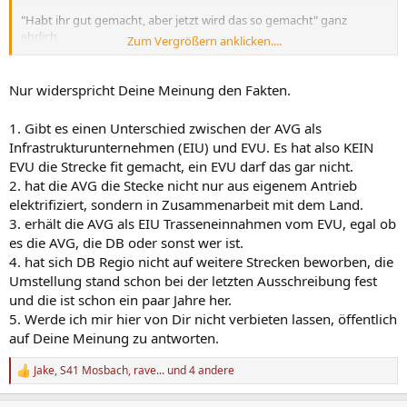
"Habt ihr gut gemacht, aber jetzt wird das so gemacht" ganz
ehrlich.
Zum Vergrößern anklicken....
Wenn die EVU's diese Strecken schon fit machen sollten sie auch
dem EVU's zustehen ohne widerrede. Es ist so aktuell in Ordnung
Nur widerspricht Deine Meinung den Fakten.
wie es ist. Besser geht es im Murgtal aktuell nicht. Aber ich würde
das in keinen belangen akzeptieren dass der AVG jetzt die
1. Gibt es einen Unterschied zwischen der AVG als
Steilstrecke weiter auf Gäubahn genommen wird. Und da ist es
Infrastrukturunternehmen (EIU) und EVU. Es hat also KEIN
irrelevant was für Kapazitäten es sind. Zwischen Forbach und
EVU die Strecke fit gemacht, ein EVU darf das gar nicht.
Freudenstadt sind die Stadtbahnen meines Erachtens nach nicht
wirklich voll. Da wir dort den RE40 mittlerweile haben.
2. hat die AVG die Stecke nicht nur aus eigenem Antrieb
elektrifiziert, sondern in Zusammenarbeit mit dem Land.
Und DB Regio wird über die Jahre immer unzuverlässiger, deshalb
3. erhält die AVG als EIU Trasseneinnahmen vom EVU, egal ob
sollten sie erstmal an der Zuverlässigkeit und den Personalsorgen
es die AVG, die DB oder sonst wer ist.
arbeiten anstatt sich auf jede Strecke zu bewerben obwohl das
4. hat sich DB Regio nicht auf weitere Strecken beworben, die
Personal wahrscheinlich nicht reichen wird.
Umstellung stand schon bei der letzten Ausschreibung fest
Und das Land macht mittlerweile eh nurnoch was es will.
und die ist schon ein paar Jahre her.
5. Werde ich mir hier von Dir nicht verbieten lassen, öffentlich
Ich wäre wenn dafür dass die S8 stündlich bis Forbach und 2
auf Deine Meinung zu antworten.
Stündlich bis Freudenstadt fährt. Das wäre der Kompromiss den ich
als Unternehmen noch eingehen würde.
Jake
,
S41 Mosbach
,
rave...
und 4 andere
R
e
(Es ist meine eigene Meinung dazu, wen es stört soll mich bitte
a