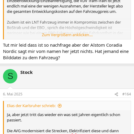
Einzelentwicklung/Einzelanfertigung, die VDV Tram-Train ist jetzt
endlich mal eine der wenigen Ausnahmen, der Hersteller legt also
die gesamten Entwicklungskosten auf den Fahrzeugpreis um.
Zudem ist ein LNT Fahrzeug immer in Kompromiss zwischen der
BoStrab und der EBO , sprich die Höchstgeschwindigkeit ist
geringer wie bei einem EBO Fahrzeug und der Fahrkomfort in der
Zum Vergrößern anklicken....
Regel deutlich geringer, da die Räder ein sogenanntes Mischprofil
aufweisen um sowohl auf Straßenbahn Gleisen als auch auf
Tut mir leid dass ist so nachfrage aber der Alstom Coradia
Eisenbahngleisen fahren zu können.
Nordic sagt mir vom namen her jetzt nichts. Hat jemand eine
Bilddatei zu dem Fahrzeug?
Der Alstom Coradia Continental hat sich bisher in 432 Exemplaren
verkauft, weitere Bestellungen nicht ausgeschlossen. Der Alstom
Coradia Nordic hat sich bisher in fast 300 Exemplaren verkauft, dazu
Stock
S
noch mal 170 Optionsbestellungen.
6. Mai 2025
#164
Elias der Karlsruher schrieb:
Ja, aber jetzt tritt das wieder ein was seit Jahren eigentlich schon
passiert.
Die AVG modernisiert die Strecken, Elektrifiziert diese und dann