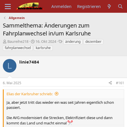
Anmelden
Registrieren
Allgemein
Sammelthema: Änderungen zum
Fahrplanwechsel in/um Karlsruhe
E
E
S
Baureihe218
16. Okt 2024
änderung
dezember
r
r
c
fahrplanwechsel
karlsruhe
s
s
h
t
t
l
e
linie7484
e
a
L
l
l
g
l
l
w
e
t
o
r
a
r
6. Mai 2025
#161
m
t
e
Elias der Karlsruher schrieb:
Ja, aber jetzt tritt das wieder ein was seit Jahren eigentlich schon
passiert.
Die AVG modernisiert die Strecken, Elektrifiziert diese und dann
kommt das Land und macht einmal