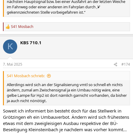
nächsten Hauptsignal bzw. bei einer Ausfahrt an der letzten Weiche
im Fahrweg oder einer anderen im Fahrplan durch ‚¥‘
gekennzeichneten Stelle vorbeigefahren ist.“
S41 Mosbach
R
e
a
KBS 710.1
k
K
t
i
o
n
7. Mai 2025
#174
e
n
S41 Mosbach schrieb:
:
Allerdings wird sich an der Signalisierung vmtl so schnell eh nichts
ändern, zumal am Zwischensignal ja ein Umbau nötig wäre, eine
gelbe Lampe für Hp2 ist dort nämlich garnicht vorhanden, da bisher
ja auch nicht nönötigt.
Soweit ich informiert bin besteht doch für das Stellwerk in
Grötzingen eh ein Umbauverbot. Ändern wird sich frühestens
etwas mit dem zweigleisigen Ausbau respektive der BÜ-
Beseitigung Kleinsteinbach je nachdem was vorher kommt...