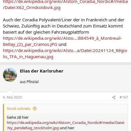
https://de.wikipedia.org/wiki/Alstom_Coradia_Nordic#/media
/Datei:X62_Ornskoldsvik.jpg
Auch der Coradia Polyvalent/Liner der in Frankreich und der
Schwiez, Zulünftig auch in Deutschland zum Einsatz kommt
basiert auf der gleichen Fahrzeugplattform
https://de.wikipedia.org/wiki/Alsto...:B84549_à_Montreuil-
Bellay_(2)_par_Cramos.JPG
und
https://de.wikipedia.org/wiki/Alsto...a/Datei:20241124_Régio
lis_TFA_in_Haguenau.jpg
Elias der Karlsruher
aus Pfinztal
6. Mai 2025
#167
Stock schrieb:
Siehe zB hier
https://de.wikipedia.org/wiki/Alstom_Coradia_Nordic#/media/Datei
:Ny_pendeltag_stockholm.jpg
und hier