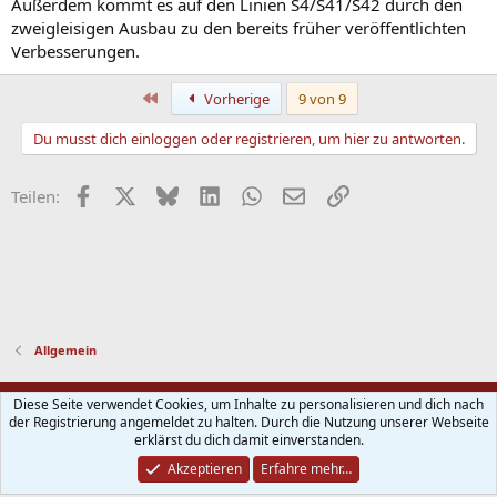
Außerdem kommt es auf den Linien S4/S41/S42 durch den
zweigleisigen Ausbau zu den bereits früher veröffentlichten
Verbesserungen.
Erste
Vorherige
9 von 9
Du musst dich einloggen oder registrieren, um hier zu antworten.
Facebook
X
Bluesky
LinkedIn
WhatsApp
E-Mail
Link
Teilen:
Allgemein
Impressum
Kontakt
Nutzungsbedingungen
Datenschutz
Diese Seite verwendet Cookies, um Inhalte zu personalisieren und dich nach
Hilfe
Start
R
der Registrierung angemeldet zu halten. Durch die Nutzung unserer Webseite
S
erklärst du dich damit einverstanden.
S
®
Community platform by XenForo
© 2010-2025 XenForo Ltd.
Verkehrsforum
Akzeptieren
Erfahre mehr…
Karlsruhe