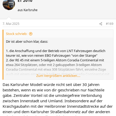
ET 2010
k
t
i
aus Karlsruhe
o
n
e
7. Mai 2025
#169
n
:
Stock schrieb:
Dir ist aber schon klar, dass:
1. die Anschaffung und der Betrieb von LNT Fahrzeugen deutlich
teurer ist, wie von reinen EBO Fahrzeugen "von der Stange"
2. der RE 45 mit einem 5-teiligen Alstom Coradia Continental mit
etwa 264 Sitzplätzen, oder mit 2 gekuppelten 3-teiligen Alstom
Coradia Continental mit etwa 308 Sitzplätzen fährt, einzelne Züge
auch mit einem einzelnen 3-teiligen Alstom Coradia Continental mit
Zum Vergrößern anklicken....
etwa 154 Sitzplätzen fährt. Im 3-teiligen Alstom Coradia Continental
ist ein Rollstuhlgerechtes WC verbaut, im 5-teiligen Alstom Coradia
Das Karlsruher Modell würde nicht seit über 30 Jahren
Continental ist ein Rollstuhlgerechtes WC und ein "Standard WC"
bestehen, wenn es wie von dir geschrieben nur Nachteile
verbaut.
gäbe. Zentraler Vorteil ist die umsteigefreie Verbindung
zwischen Innenstadt und Umland. Insbesondere auf der
Ein einzelner ET 2010 bietet maximal 93 Sitzplätze, ein
Kraichgaubahn mit der Heilbronner Innenstadtstrecke auf der
Mittelflurwagen maximal 100 Sitzplätze, mit WC etwa 8 Sitzplätze
einen und dem Karlsruher Straßenbahnnetz auf der anderen
weniger, es sind auf der S4 maximal 3-fach Traktionen möglich, was