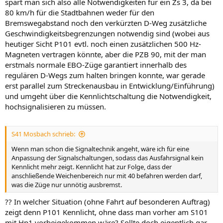
spart man sich also alle Notwendigkeiten für ein Zs 3, da bei
80 km/h für die Stadtbahnen weder für den
Bremswegabstand noch den verkürzten D-Weg zusätzliche
Geschwindigkeitsbegrenzungen notwendig sind (wobei aus
heutiger Sicht P101 evtl. noch einen zusätzlichen 500 Hz-
Magneten vertragen könnte, aber die PZB 90, mit der man
erstmals normale EBO-Züge garantiert innerhalb des
regulären D-Wegs zum halten bringen konnte, war gerade
erst parallel zum Streckenausbau in Entwicklung/Einführung)
und umgeht über die Kennlichtschaltung die Notwendigkeit,
hochsignalisieren zu müssen.
S41 Mosbach schrieb:
Wenn man schon die Signaltechnik angeht, wäre ich für eine
Anpassung der Signalschaltungen, sodass das Ausfahrsignal kein
Kennlicht mehr zeigt. Kennlicht hat zur Folge, dass der
anschließende Weichenbereich nur mit 40 befahren werden darf,
was die Züge nur unnötig ausbremst.
?? In welcher Situation (ohne Fahrt auf besonderen Auftrag)
zeigt denn P101 Kennlicht, ohne dass man vorher am S101
mit Hp1 vorbeigekommen wäre? Sollte doch eigentlich gar