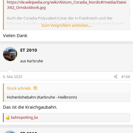
https://de.wikipedia.org/wiki/Alstom_Coradia_Nordic#/media/Datei
:X62_Ornskoldsvik.jpg
Auch der Coradia Polyvalent/Liner der in Frankreich und der
Schwiez, Zulünftig auch in Deutschland zum Einsatz kommt basiert
Zum Vergrößern anklicken....
auf der gleichen Fahrzeugplattform
https://de.wikipedia.org/wiki/Alstom_Coradia_Polyvalent#/media/D
Vielen Dank
atei:B84549_à_Montreuil-Bellay_(2)_par_Cramos.JPG
und
https://de.wikipedia.org/wiki/Alstom_Coradia_Polyvalent#/media/D
ET 2010
atei:20241124_Régiolis_TFA_in_Haguenau.jpg
aus Karlsruhe
6. Mai 2025
#168
Stock schrieb:
Hohenlohebahn (Karlsruhe - Heilbronn)
Das ist die Kraichgaubahn.
bahnspotting_ka
R
e
a