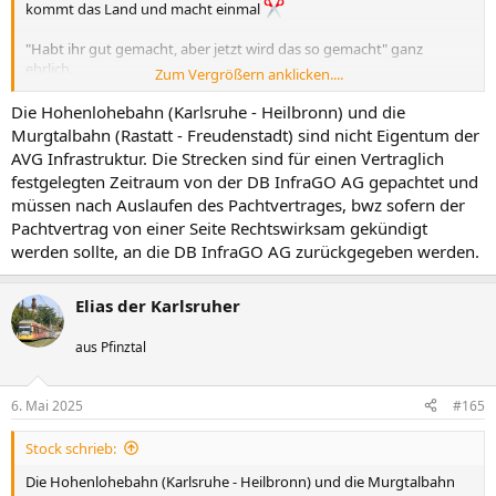
kommt das Land und macht einmal
"Habt ihr gut gemacht, aber jetzt wird das so gemacht" ganz
ehrlich.
Zum Vergrößern anklicken....
[...]
Die Hohenlohebahn (Karlsruhe - Heilbronn) und die
Murgtalbahn (Rastatt - Freudenstadt) sind nicht Eigentum der
AVG Infrastruktur. Die Strecken sind für einen Vertraglich
festgelegten Zeitraum von der DB InfraGO AG gepachtet und
müssen nach Auslaufen des Pachtvertrages, bwz sofern der
Pachtvertrag von einer Seite Rechtswirksam gekündigt
werden sollte, an die DB InfraGO AG zurückgegeben werden.
Elias der Karlsruher
aus Pfinztal
6. Mai 2025
#165
Stock schrieb:
Die Hohenlohebahn (Karlsruhe - Heilbronn) und die Murgtalbahn