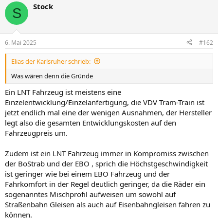
privat anschreiben)
Stock
k
S
t
i
o
n
6. Mai 2025
#162
e
n
Elias der Karlsruher schrieb:
:
Was wären denn die Gründe
Ein LNT Fahrzeug ist meistens eine
Einzelentwicklung/Einzelanfertigung, die VDV Tram-Train ist
jetzt endlich mal eine der wenigen Ausnahmen, der Hersteller
legt also die gesamten Entwicklungskosten auf den
Fahrzeugpreis um.
Zudem ist ein LNT Fahrzeug immer in Kompromiss zwischen
der BoStrab und der EBO , sprich die Höchstgeschwindigkeit
ist geringer wie bei einem EBO Fahrzeug und der
Fahrkomfort in der Regel deutlich geringer, da die Räder ein
sogenanntes Mischprofil aufweisen um sowohl auf
Straßenbahn Gleisen als auch auf Eisenbahngleisen fahren zu
können.