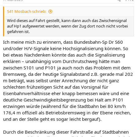
e
n
S41 Mosbach schrieb:
:
Wird dieses auf Fahrt gestellt, kann dann auch das Zwischensignal
auf Hp1 aufgewertet werden, wenn der Zug dort noch nicht vorbei
gefahren ist.
Ich meine mich zu erinnern, dass Bundesbahn-Sp Dr S60
und/oder H/V-Signale keine Hochsignalisierung können. So
bei etwas Nachdenken könnte das auch die Signalisierung
erklären – unabhängig vom Durchrutschweg hätte man
zwischen S101 und P101 ja auch noch das Problem mit dem
Bremsweg, da der heutige Signalabstand z.B. gerade mal 202
m beträgt, was selbst unter Anrechnung der nicht ganz
schlechten frühzeitigen Sicht auf das Vorsignal für
Eisenbahnverhältnisse eher knapp bemessen wäre und eine
deutliche Geschwindigkeitsbegrenzung bei Halt am P101
erzwingen würde (während für die Stadtbahn bei 80 km/h
176,4 m offiziell als Betriebsbremsweg in der Ebene reichen,
und an der Stelle geht es sogar leicht bergauf).
Durch die Beschränkung dieser Fahrstraße auf Stadtbahnen