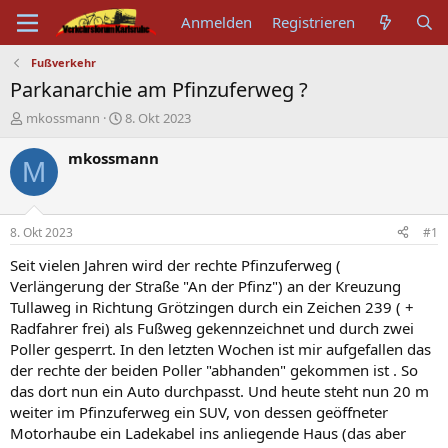
Anmelden
Registrieren
Fußverkehr
Parkanarchie am Pfinzuferweg ?
E
E
mkossmann
8. Okt 2023
r
r
s
s
mkossmann
M
t
t
e
e
l
l
l
l
8. Okt 2023
#1
e
t
r
a
Seit vielen Jahren wird der rechte Pfinzuferweg (
m
Verlängerung der Straße "An der Pfinz") an der Kreuzung
Tullaweg in Richtung Grötzingen durch ein Zeichen 239 ( +
Radfahrer frei) als Fußweg gekennzeichnet und durch zwei
Poller gesperrt. In den letzten Wochen ist mir aufgefallen das
der rechte der beiden Poller "abhanden" gekommen ist . So
das dort nun ein Auto durchpasst. Und heute steht nun 20 m
weiter im Pfinzuferweg ein SUV, von dessen geöffneter
Motorhaube ein Ladekabel ins anliegende Haus (das aber