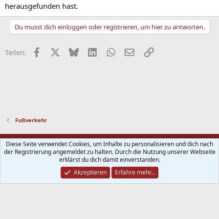
herausgefunden hast.
Du musst dich einloggen oder registrieren, um hier zu antworten.
Facebook
X
Bluesky
LinkedIn
WhatsApp
E-Mail
Link
Teilen:
Fußverkehr
Impressum
Kontakt
Nutzungsbedingungen
Datenschutz
Diese Seite verwendet Cookies, um Inhalte zu personalisieren und dich nach
Hilfe
Start
R
der Registrierung angemeldet zu halten. Durch die Nutzung unserer Webseite
S
erklärst du dich damit einverstanden.
S
®
Community platform by XenForo
© 2010-2025 XenForo Ltd.
Verkehrsforum
Akzeptieren
Erfahre mehr…
Karlsruhe