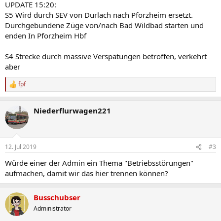
UPDATE 15:20:
S5 Wird durch SEV von Durlach nach Pforzheim ersetzt.
Durchgebundene Züge von/nach Bad Wildbad starten und
enden In Pforzheim Hbf
S4 Strecke durch massive Verspätungen betroffen, verkehrt
aber
fpf
R
e
a
Niederflurwagen221
k
t
i
o
n
12. Jul 2019
#3
e
n
Würde einer der Admin ein Thema "Betriebsstörungen"
:
aufmachen, damit wir das hier trennen können?
Busschubser
Administrator