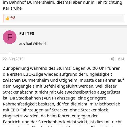
im Bahnhof Durmersheim, diesmal aber nur in Fahrtrichtung
Karlsruhe
fpf
R
e
a
Fdl TFS
k
F
t
i
aus Bad Wildbad
o
n
e
22. Aug 2019
#14
n
:
Zur Sperrung während des Sturms: Gegen 06:00 Uhr führen
die ersten EBO-Züge wieder, aufgrund der Eingleisigkeit
zwischen Durmersheim und Ötigheim, musste das Fahren auf
dem Gegengleis mit Befehl eingeführt werden, weil dieser
Streckenabschnitt nicht mit Gleiswechselbetrieb ausgerüstet
ist. Da Stadtbahnen (=LNT-Fahrzeuge) eine geringere
Rahmenfestigkeit besitzen, dürfen die nicht im Mischbetrieb
mit EBO-Fahrzeugen auf Strecken ohne Streckenblock
eingesetzt werden, da beim fahren entgegen der
Fahrtrichtung der Streckenblock nicht wirkt, ist dies mit nicht