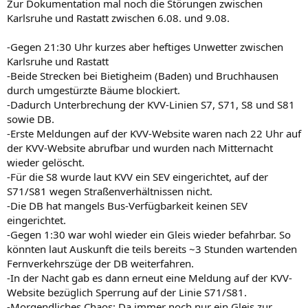
Zur Dokumentation mal noch die Störungen zwischen
Karlsruhe und Rastatt zwischen 6.08. und 9.08.
-Gegen 21:30 Uhr kurzes aber heftiges Unwetter zwischen
Karlsruhe und Rastatt
-Beide Strecken bei Bietigheim (Baden) und Bruchhausen
durch umgestürzte Bäume blockiert.
-Dadurch Unterbrechung der KVV-Linien S7, S71, S8 und S81
sowie DB.
-Erste Meldungen auf der KVV-Website waren nach 22 Uhr auf
der KVV-Website abrufbar und wurden nach Mitternacht
wieder gelöscht.
-Für die S8 wurde laut KVV ein SEV eingerichtet, auf der
S71/S81 wegen Straßenverhältnissen nicht.
-Die DB hat mangels Bus-Verfügbarkeit keinen SEV
eingerichtet.
-Gegen 1:30 war wohl wieder ein Gleis wieder befahrbar. So
könnten laut Auskunft die teils bereits ~3 Stunden wartenden
Fernverkehrszüge der DB weiterfahren.
-In der Nacht gab es dann erneut eine Meldung auf der KVV-
Website bezüglich Sperrung auf der Linie S71/S81.
-Morgendliches Chaos: Da immer noch nur ein Gleis zur