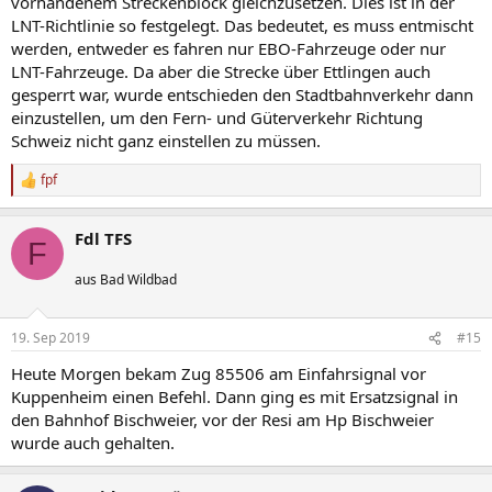
vorhandenem Streckenblock gleichzusetzen. Dies ist in der
LNT-Richtlinie so festgelegt. Das bedeutet, es muss entmischt
werden, entweder es fahren nur EBO-Fahrzeuge oder nur
LNT-Fahrzeuge. Da aber die Strecke über Ettlingen auch
gesperrt war, wurde entschieden den Stadtbahnverkehr dann
einzustellen, um den Fern- und Güterverkehr Richtung
Schweiz nicht ganz einstellen zu müssen.
fpf
R
e
a
Fdl TFS
k
F
t
i
aus Bad Wildbad
o
n
e
19. Sep 2019
#15
n
:
Heute Morgen bekam Zug 85506 am Einfahrsignal vor
Kuppenheim einen Befehl. Dann ging es mit Ersatzsignal in
den Bahnhof Bischweier, vor der Resi am Hp Bischweier
wurde auch gehalten.