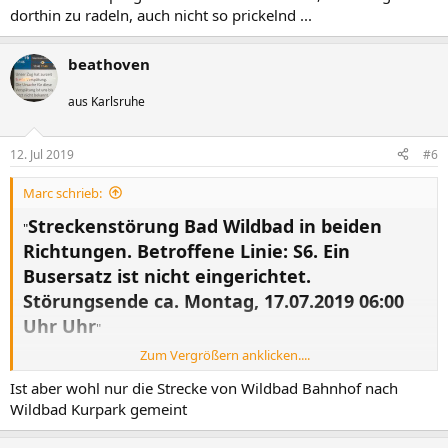
dorthin zu radeln, auch nicht so prickelnd ...
beathoven
aus Karlsruhe
12. Jul 2019
#6
Marc schrieb:
Streckenstörung Bad Wildbad in beiden
"
Richtungen. Betroffene Linie: S6. Ein
Busersatz ist nicht eingerichtet.
Störungsende ca. Montag, 17.07.2019 06:00
Uhr Uhr
"
Zum Vergrößern anklicken....
Scheint nicht sehr weit her zu sein mit dem Personal für den
Busnotverkehr, wenn man mal eben 15h Ausfall hinnehmen muss.
Ist aber wohl nur die Strecke von Wildbad Bahnhof nach
Wildbad Kurpark gemeint