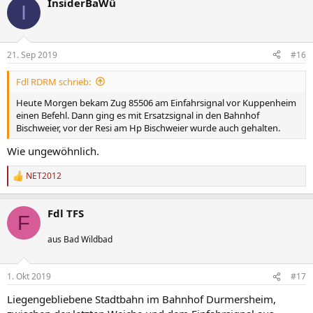
InsiderBaWü
I
21. Sep 2019
#16
Fdl RDRM schrieb:
Heute Morgen bekam Zug 85506 am Einfahrsignal vor Kuppenheim
einen Befehl. Dann ging es mit Ersatzsignal in den Bahnhof
Bischweier, vor der Resi am Hp Bischweier wurde auch gehalten.
Wie ungewöhnlich.
NET2012
R
e
a
Fdl TFS
k
F
t
i
aus Bad Wildbad
o
n
e
1. Okt 2019
#17
n
:
Liegengebliebene Stadtbahn im Bahnhof Durmersheim,