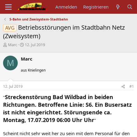
Anmelden
Registrieren
S-Bahn und Zweisystem-Stadtbahn
Betriebsstörungen im Stadtbahn Netz
AVG
(Zweisystem)
E
E
Marc
12. Jul 2019
r
r
s
s
Marc
M
t
t
e
e
aus Knielingen
l
l
l
l
e
t
12. Jul 2019
#1
r
a
m
Streckenstörung Bad Wildbad in beiden
"
Richtungen. Betroffene Linie: S6. Ein Busersatz
ist nicht eingerichtet. Störungsende ca.
Montag, 17.07.2019 06:00 Uhr Uhr
"
Scheint nicht sehr weit her zu sein mit dem Personal für den