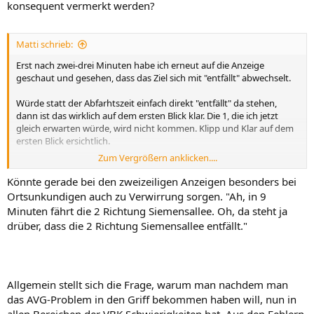
konsequent vermerkt werden?
Matti schrieb:
Erst nach zwei-drei Minuten habe ich erneut auf die Anzeige
geschaut und gesehen, dass das Ziel sich mit "entfällt" abwechselt.
Würde statt der Abfarhtszeit einfach direkt "entfällt" da stehen,
dann ist das wirklich auf dem ersten Blick klar. Die 1, die ich jetzt
gleich erwarten würde, wird nicht kommen. Klipp und Klar auf dem
ersten Blick ersichtlich.
Zum Vergrößern anklicken....
Bei Anzeigen, bei denen man die nächste und Übernächste Bahn
schon sehen kann, ist es ebenso noch deutlich. Dann kann man
Könnte gerade bei den zweizeiligen Anzeigen besonders bei
direkt abzählen, dass bspw. die übernächste Bahn an dieser
Ortsunkundigen auch zu Verwirrung sorgen. "Ah, in 9
Haltestelle entfällt.
Minuten fährt die 2 Richtung Siemensallee. Oh, da steht ja
drüber, dass die 2 Richtung Siemensallee entfällt."
Allgemein stellt sich die Frage, warum man nachdem man
das AVG-Problem in den Griff bekommen haben will, nun in
allen Bereichen der VBK Schwierigkeiten hat. Aus den Fehlern