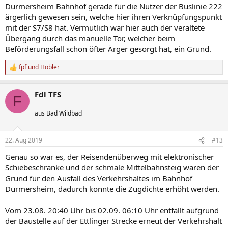
Durmersheim Bahnhof gerade für die Nutzer der Buslinie 222
ärgerlich gewesen sein, welche hier ihren Verknüpfungspunkt
mit der S7/S8 hat. Vermutlich war hier auch der veraltete
Übergang durch das manuelle Tor, welcher beim
Beförderungsfall schon öfter Ärger gesorgt hat, ein Grund.
fpf
und
Hobler
R
e
a
Fdl TFS
k
F
t
i
aus Bad Wildbad
o
n
e
22. Aug 2019
#13
n
:
Genau so war es, der Reisendenüberweg mit elektronischer
Schiebeschranke und der schmale Mittelbahnsteig waren der
Grund für den Ausfall des Verkehrshaltes im Bahnhof
Durmersheim, dadurch konnte die Zugdichte erhöht werden.
Vom 23.08. 20:40 Uhr bis 02.09. 06:10 Uhr entfällt aufgrund
der Baustelle auf der Ettlinger Strecke erneut der Verkehrshalt